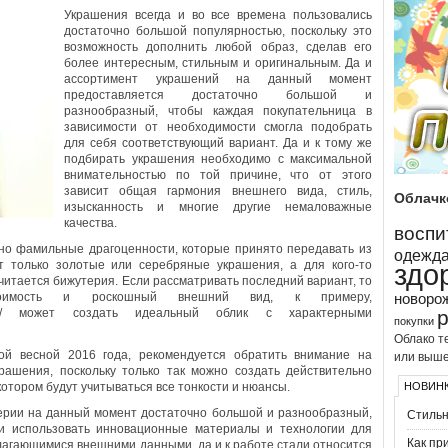
Украшения всегда и во все времена пользовались
достаточно большой популярностью, поскольку это
возможность дополнить любой образ, сделав его
более интересным, стильным и оригинальным.
Да и
ассортимент украшений на данный момент
предоставляется достаточно большой и
разнообразный, чтобы каждая покупательница в
зависимости от необходимости смогла подобрать
для себя соответствующий вариант. Да и к тому же
подбирать украшения необходимо с максимальной
внимательностью по той причине, что от этого
зависит общая гармония внешнего вида, стиль,
Облачк
изысканность и многие другие немаловажные
качества.
воспи
ьно фамильные драгоценности, которые принято передавать из
одежд
т только золотые или серебряные украшения, а для кого-то
здо
итается бижутерия. Если рассматривать последний вариант, то
тоимость и роскошный внешний вид, к примеру,
новоро
-swarovski/ может создать идеальный облик с характерными
покупки
Облако те
ой весной 2016 года, рекомендуется обратить внимание на
или выше
ашения, поскольку только так можно создать действительно
котором будут учитываться все тонкости и нюансы.
НОВИН
ерии на данный момент достаточно большой и разнообразный,
Стильн
и использовать инновационные материалы и технологии для
Как пр
лагающимися внешними данными, да и к работе стали относится