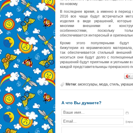
по-новому.
В последнее время, а именно в период 
2016 все чаще будут встречаться мет
изделия в виде украшений, которые
многими внешними и конструк
особенностями, поскольку то
обеспечивается интересный и оригинальн
Кроме этого популярными будут 
бижутерии из керамического материала,
так обеспечивается стильный внешний
носиться они будут долго с полноценны
украшений будут приятными и уютными в 
каждой представительницы прекрасного п
Метки:
аксессуары
,
мода
,
стиль
,
украш
А что Вы думаете?
(*)
(скры