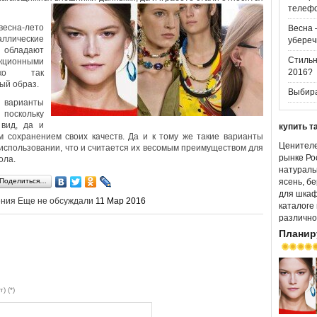
телеф
весна-лето
Весна 
аллические
убереч
 обладают
Стильн
ционными
2016?
лько так
ый образ.
Выбира
варианты
 поскольку
 вид, да и
купить т
м сохранением своих качеств. Да и к тому же такие варианты
Ценителе
использовании, что и считается их весомым преимуществом для
рынке Ро
ола.
натуральн
Поделиться…
ясень, б
для шкаф
ения
Еще не обсуждали
11 Мар 2016
каталоге
различно
Планир
т) (*)