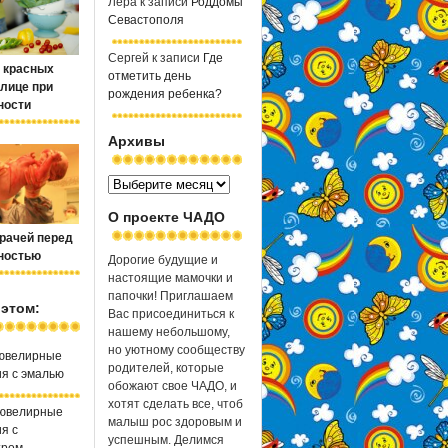
Лера
к записи
Роддомы
Севастополя
Сергей
к записи
Где
 красных
отметить день
 лице при
рождения ребенка?
ности
Архивы
О проекте ЧАДО
рачей перед
ностью
Дорогие будущие и
настоящие мамочки и
папочки! Приглашаем
 этом:
Вас присоединиться к
нашему небольшому,
но уютному сообществу
ювелирные
родителей, которые
я с эмалью
обожают свое ЧАДО, и
хотят сделать все, чтоб
 ювелирные
малыш рос здоровым и
я с
успешным. Делимся