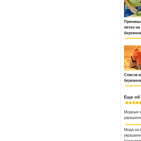
Причины
пятен на
беремен
Список в
беремен
Еще об
Модные 
украшени
Мода на
украшени