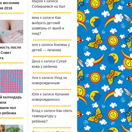
Мария
к записи
е весенние
Собираемся на бал
ия 2016
вика
к записи
Как
выбрать детский
шампунь от вшей и
гнид?
аня
к записи
Коклюш у
ность после
детей — лечение
 Совет
га
Дина
к записи
Сухая
кожа у ребенка
Аня
к записи
Уход за
новорожденным
Юля
к записи
Купание
й календарь
новорожденного
 или
ваем пол
Влад
к записи
Как сбить
о ребенка
температуру у
ребёнка?