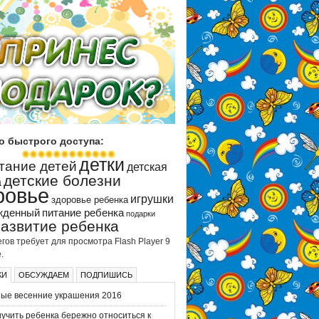
о быстрого доступа:
детки
тание детей
детская
детские болезни
а
ровье
игрушки
здоровье ребенка
жденный
питание ребенка
подарки
развитие ребенка
гов требует для просмотра Flash Player 9
.
КИ
ОБСУЖДАЕМ
ПОДПИШИСЬ
ые весенние украшения 2016
иучить ребенка бережно относиться к