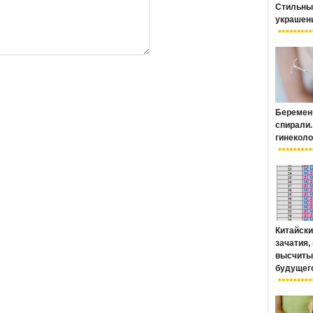
Стильны
украшен
Беремен
спирали.
гинеколо
Китайски
зачатия,
высчиты
будущег