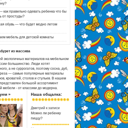
ону?
— как правильно одевать ребенка что бы
ь от простуды?
ая обувь — что будет модно летом
ем мебель для детской комнаты
абурет из массива
й экологичных материалов на мебельном
ссии большинство. Люди хотят
ого, а не суррогатов, поэтому сосна, дуб,
ереза — самые популярные материалы
ов, кроватей, столов и стульев. В нашем
 представлен большой ассортимент
й мебели - от классики до модерна.
уем »
Наша общалка:
Дмитрий
к записи
Можно ли ребенку
пиццу?