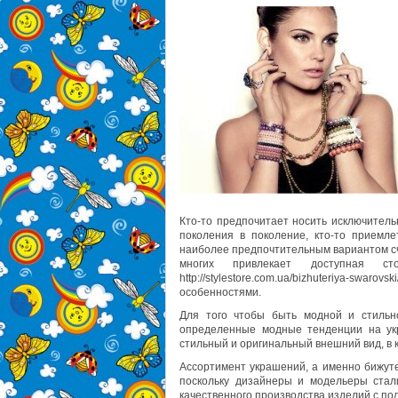
Кто-то предпочитает носить исключител
поколения в поколение, кто-то приемле
наиболее предпочтительным вариантом сч
многих привлекает доступная с
http://stylestore.com.ua/bizhuteriya
особенностями.
Для того чтобы быть модной и стильн
определенные модные тенденции на укр
стильный и оригинальный внешний вид, в 
Ассортимент украшений, а именно бижут
поскольку дизайнеры и модельеры стал
качественного производства изделий с по